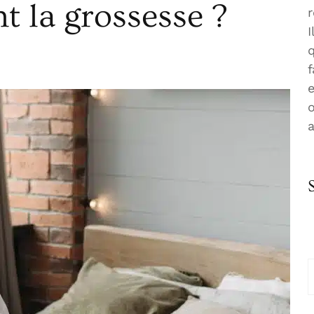
 la grossesse ?
r
I
f
e
o
R