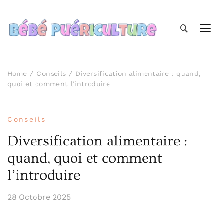
Bébé Puériculture
Prendre soin de bébé
Home
Conseils
Diversification alimentaire : quand,
quoi et comment l’introduire
Conseils
Diversification alimentaire :
quand, quoi et comment
l’introduire
28 Octobre 2025