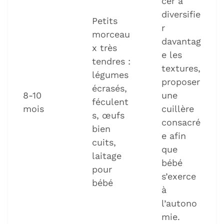
cer à
diversifie
Petits
r
morceau
davantag
x très
e les
tendres :
textures,
légumes
proposer
écrasés,
8-10
une
féculent
mois
cuillère
s, œufs
consacré
bien
e afin
cuits,
que
laitage
bébé
pour
s’exerce
bébé
à
l’autono
mie.