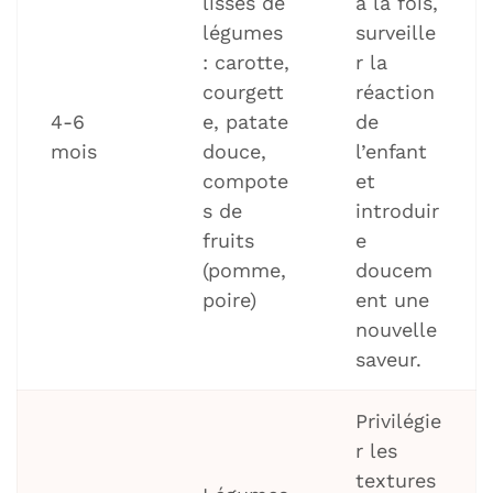
lisses de
à la fois,
légumes
surveille
: carotte,
r la
courgett
réaction
4-6
e, patate
de
mois
douce,
l’enfant
compote
et
s de
introduir
fruits
e
(pomme,
doucem
poire)
ent une
nouvelle
saveur.
Privilégie
r les
textures