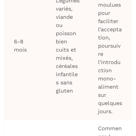
Légumes
moulues
variés,
pour
viande
faciliter
ou
l’accepta
poisson
tion,
6-8
bien
poursuiv
mois
cuits et
re
mixés,
l’introdu
céréales
ction
infantile
mono-
s sans
aliment
gluten
sur
quelques
jours.
Commen