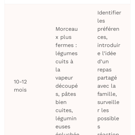
Identifier
les
Morceau
préféren
x plus
ces,
fermes :
introduir
légumes
e l’idée
cuits à
d’un
la
repas
vapeur
partagé
10-12
découpé
avec la
mois
s, pâtes
famille,
bien
surveille
cuites,
r les
légumin
possible
euses
s
épluchée
réaction