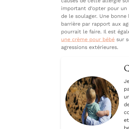
causes de cette allergie s
important d’opter pour un
de le soulager. Une bonne 
barrière par rapport aux 
pourrait le faire. Il est 
une crème pour bébé
sur s
agressions extérieures.
Q
J
pa
u
de
co
et
b