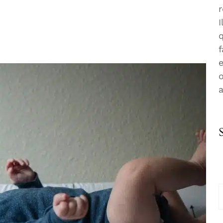
r
I
f
e
o
R