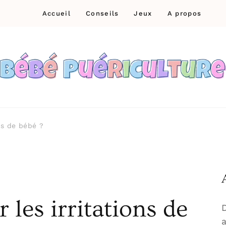
Accueil
Conseils
Jeux
A propos
Bébé Puériculture
Prendre soin de bébé
ns de bébé ?
les irritations de
D
a