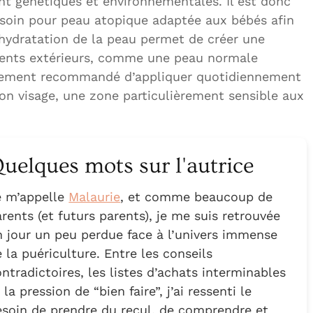
ont génétiques et environnementales. Il est donc
 soin pour peau atopique adaptée aux bébés afin
hydratation de la peau permet de créer une
agents extérieurs, comme une peau normale
également recommandé d’appliquer quotidiennement
on visage, une zone particulièrement sensible aux
uelques mots sur l'autrice
e m’appelle
Malaurie
, et comme beaucoup de
rents (et futurs parents), je me suis retrouvée
n jour un peu perdue face à l’univers immense
 la puériculture. Entre les conseils
ntradictoires, les listes d’achats interminables
 la pression de “bien faire”, j’ai ressenti le
esoin de prendre du recul, de comprendre et