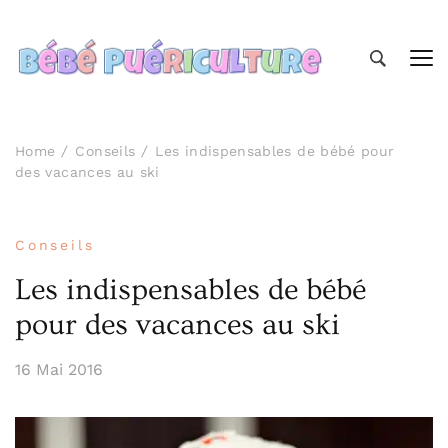
Bébé Puériculture
Prendre soin de bébé
Home
Conseils
Les indispensables de bébé pour
des vacances au ski
Conseils
Les indispensables de bébé
pour des vacances au ski
16 Mai 2016