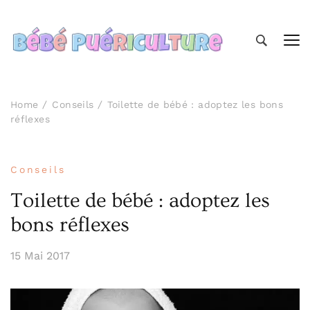
Bébé Puériculture
Prendre soin de bébé
Home
Conseils
Toilette de bébé : adoptez les bons
réflexes
Conseils
Toilette de bébé : adoptez les
bons réflexes
15 Mai 2017